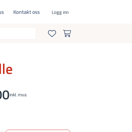
ss
Kontakt oss
Logg inn
lle
00
inkl. mva