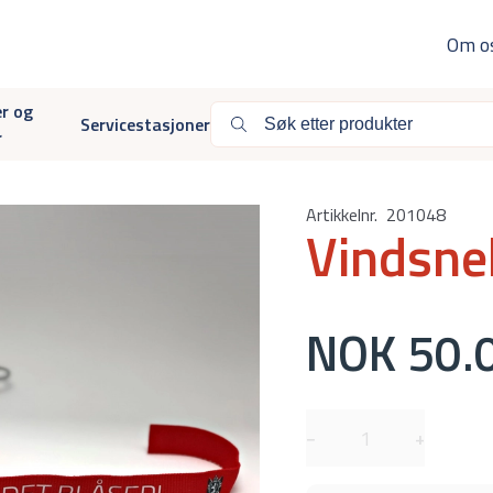
Om o
er og
Servicestasjoner
r
Artikkelnr.
201048
Vindsne
NOK 50.
−
+