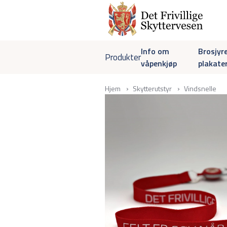
Info om
Brosjyr
Produkter
våpenkjøp
plakate
Hjem
Skytterutstyr
Vindsnelle