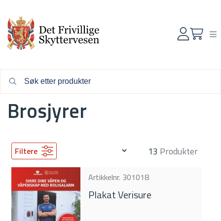
Forside
Bøker og brosjyrer
Brosjyrer
Brosjyrer
13
Produkter
Filtere
Artikkelnr.
301018
Plakat Verisure