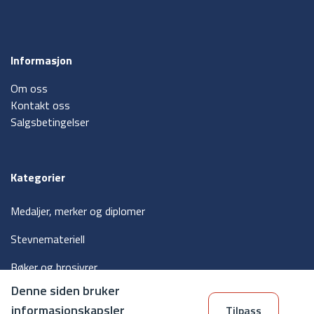
Informasjon
Om oss
Kontakt oss
Salgsbetingelser
Kategorier
Medaljer, merker og diplomer
Stevnemateriell
Bøker og brosjyrer
Denne siden bruker
Våpen og våpen tilbehør
informasjonskapsler
Tilpass