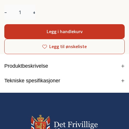
−
+
Legg i handlekurv
Legg til ønskeliste
Produktbeskrivelse
Tekniske spesifikasjoner