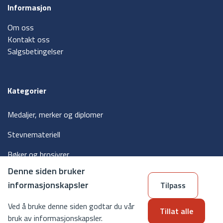
Informasjon
Om oss
Kontakt oss
Salgsbetingelser
Kategorier
Medaljer, merker og diplomer
Stevnemateriell
Bøker og brosjyrer
Denne siden bruker
Våpen og våpen tilbehør
informasjonskapsler
Tilpass
Skytterutstyr
Ved å bruke denne siden godtar du vår
Tillat alle
bruk av informasjonskapsler.
Copyright © 2024 Det frivillige Skyttervesen