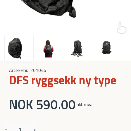
Artikkelnr.
201046
DFS ryggsekk ny type
NOK 590.00
inkl. mva
−
+