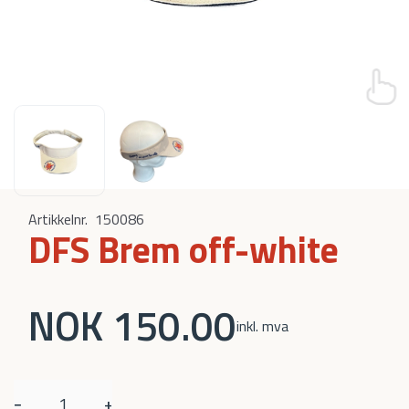
Artikkelnr.
150086
DFS Brem off-white
NOK 150.00
inkl. mva
−
+